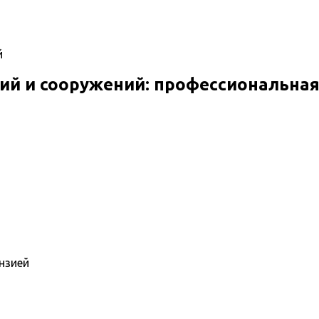
й
ий и сооружений: профессиональна
нзией