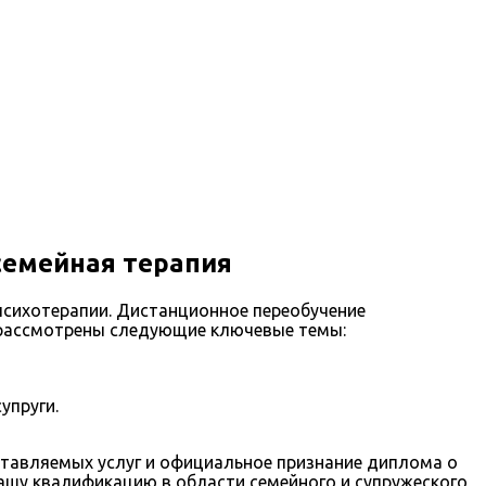
семейная терапия
психотерапии. Дистанционное переобучение
т рассмотрены следующие ключевые темы:
упруги.
ставляемых услуг и официальное признание диплома о
вашу квалификацию в области семейного и супружеского