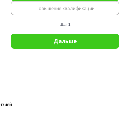
нзией