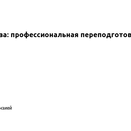
за: профессиональная переподгото
нзией