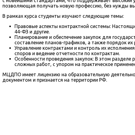
с новейшими стандартами, что поддерживает высокий у
позволяющая получать новую профессию, без нужды вых
В рамках курса студенты изучают следующие темы:
Правовые аспекты контрактной системы: Настоящи
44-ФЗ и другие.
Планирование и обеспечение закупок для государс
составление планов-графиков, а также порядок их
Управление контрактами и контроль их исполнения
споров и ведение отчетности по контрактам.
Особенности проведения закупок: В этом разделе 
сложных работ, с упором на практическое примене
МЦДПО имеет лицензию на образовательную деятельнос
документом и признается на территории РФ.