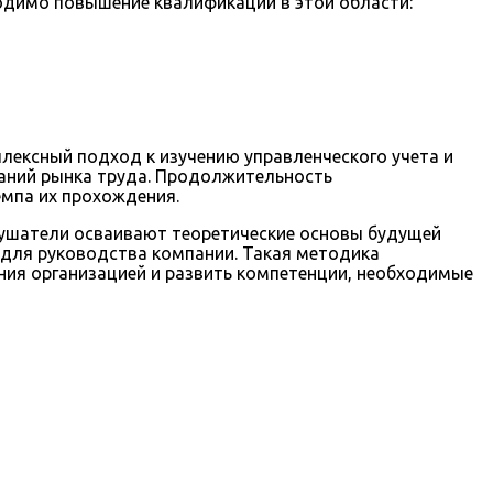
ходимо повышение квалификации в этой области:
лексный подход к изучению управленческого учета и
ваний рынка труда. Продолжительность
емпа их прохождения.
лушатели осваивают теоретические основы будущей
ы для руководства компании. Такая методика
ния организацией и развить компетенции, необходимые