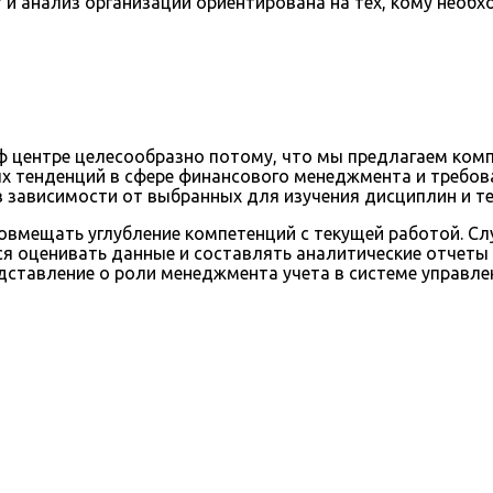
 и анализ организации ориентирована на тех, кому необ
ф центре целесообразно потому, что мы предлагаем комп
ых тенденций в сфере финансового менеджмента и требо
в зависимости от выбранных для изучения дисциплин и т
овмещать углубление компетенций с текущей работой. С
тся оценивать данные и составлять аналитические отчет
ставление о роли менеджмента учета в системе управле