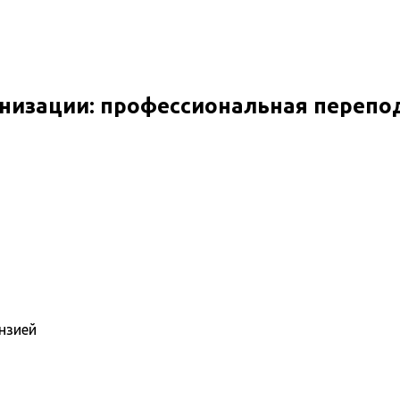
анизации: профессиональная перепо
нзией