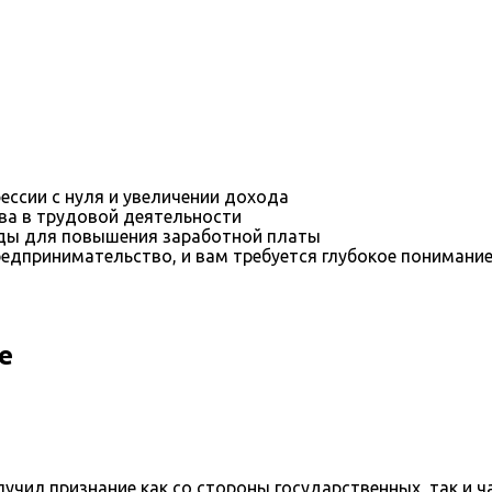
ессии с нуля и увеличении дохода
ва в трудовой деятельности
оды для повышения заработной платы
редпринимательство, и вам требуется глубокое понимани
е
учил признание как со стороны государственных, так и ч