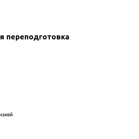
ая переподготовка
нзией