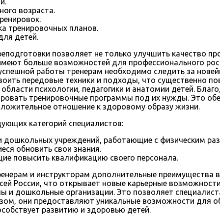
й.
ного возраста.
ренировок.
ка тренировочных планов.
для детей.
еподготовки позволяет не только улучшить качество про
меют больше возможностей для профессионального роста
успешной работы тренерам необходимо следить за нове
воить передовые техники и подходы, что существенно по
в области психологии, педагогики и анатомии детей. Бла
ровать тренировочные программы под их нужды. Это обе
положительное отношение к здоровому образу жизни.
дующих категорий специалистов:
ги дошкольных учреждений, работающие с физическим раз
еся обновить свои знания.
ие повысить квалификацию своего персонала.
енерам и инструкторам дополнительные преимущества в 
всей России, что открывает новые карьерные возможност
ы и дошкольные организации. Это позволяет специалиста
зом, они предоставляют уникальные возможности для об
особствует развитию и здоровью детей.