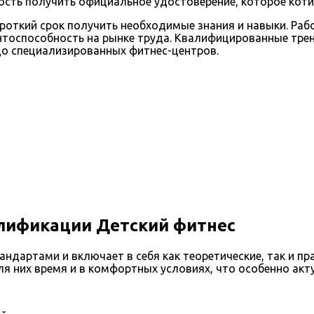
ть получить официальное удостоверение, которое котир
роткий срок получить необходимые знания и навыки. Ра
нтоспособность на рынке труда. Квалифицированные тре
до специализированных фитнес-центров.
лификации Детский фитнес
ндартами и включает в себя как теоретические, так и п
я них время и в комфортных условиях, что особенно акт