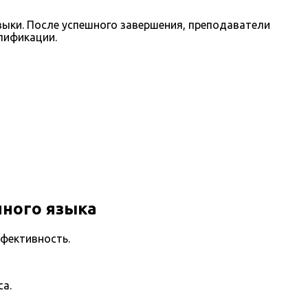
выки. После успешного завершения, преподаватели
лификации.
нного языка
ффективность.
а.