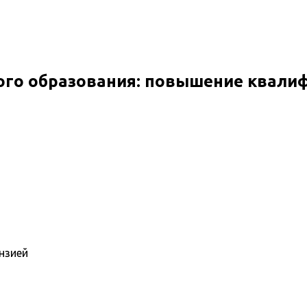
ого образования: повышение квали
нзией