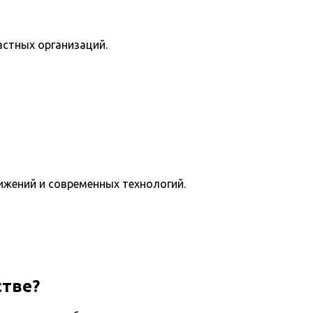
астных организаций.
ижений и современных технологий.
стве?